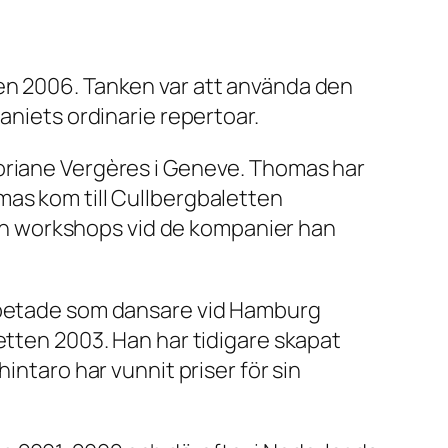
en 2006. Tanken var att använda den
aniets ordinarie repertoar.
loriane Vergères i Geneve. Thomas har
mas kom till Cullbergbaletten
n workshops vid de kompanier han
arbetade som dansare vid Hamburg
etten 2003. Han har tidigare skapat
intaro har vunnit priser för sin