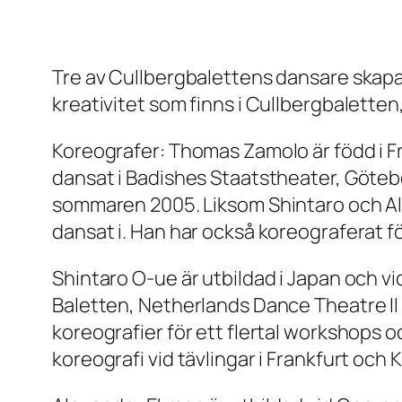
Tre av Cullbergbalettens dansare skapa
kreativitet som finns i Cullbergbaletten
Koreografer: Thomas Zamolo är född i F
dansat i Badishes Staatstheater, Göteb
sommaren 2005. Liksom Shintaro och A
dansat i. Han har också koreograferat för
Shintaro O-ue är utbildad i Japan och 
Baletten, Netherlands Dance Theatre II 
koreografier för ett flertal workshops o
koreografi vid tävlingar i Frankfurt och 