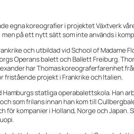
de egna koreografier i projektet
Växtverk
vår
, men på ett nytt sätt som inte används i komp
rankrike och utbildad vid School of Madame F
orgs Operans balett och Ballett Freiburg. Tho
lexander har Thomas koreograferfarenhet frå
 fristående projekt i Frankrike och Italien.
vid Hamburgs statliga operabalettskola. Han 
och som frilans innan han kom till Cullbergbal
ch för kompanier i Holland, Norge och Japan. Sh
Kuopi.