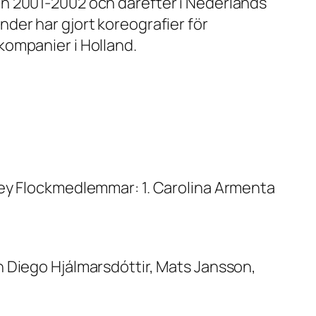
n 2001-2002 och därefter i Nederlands
der har gjort koreografier för
kompanier i Holland.
vey Flockmedlemmar: 1. Carolina Armenta
 Diego Hjálmarsdóttir, Mats Jansson,