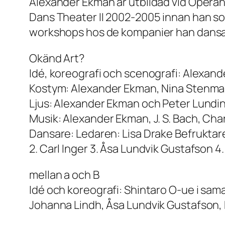
Alexander Ekman är utbildad vid Operan
Dans Theater II 2002-2005 innan han so
workshops hos de kompanier han dansat 
Okänd Art?
Idé, koreografi och scenografi: Alexan
Kostym: Alexander Ekman, Nina Stenmar
Ljus: Alexander Ekman och Peter Lundi
Musik: Alexander Ekman, J. S. Bach, Cha
Dansare: Ledaren: Lisa Drake Befruktar
2. Carl Inger 3. Åsa Lundvik Gustafson 4.
mellan a och B
Idé och koreografi: Shintaro O-ue i sa
Johanna Lindh, Åsa Lundvik Gustafson,