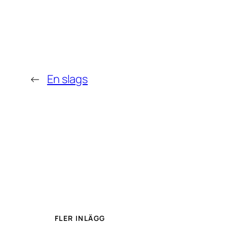
←
En slags
FLER INLÄGG