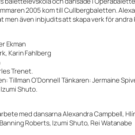
s balettelevskola och dansade i Operabalette
mmaren 2005 kom till Cullbergbaletten. Alexan
men även inbjudits att skapa verk för andra 
der Ekman
k, Karin Fahlberg
n
rles Trenet.
en: Tillman O’Donnell Tänkaren: Jermaine Spi
 Izumi Shuto.
marbete med dansarna Alexandra Campbell, Hlín
 Banning Roberts, Izumi Shuto, Rei Watanabe