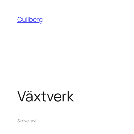
Hoppa
till
Cullberg
innehåll
Växtverk
Skrivet av
i