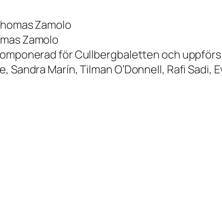
: Thomas Zamolo
homas Zamolo
komponerad för Cullbergbaletten och uppförs 
 Sandra Marín, Tilman O’Donnell, Rafi Sadi, Ey