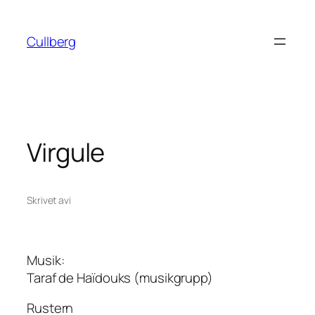
Hoppa
till
Cullberg
innehåll
Virgule
Skrivet av
i
Musik:
Taraf de Haïdouks (musikgrupp)
Rustern