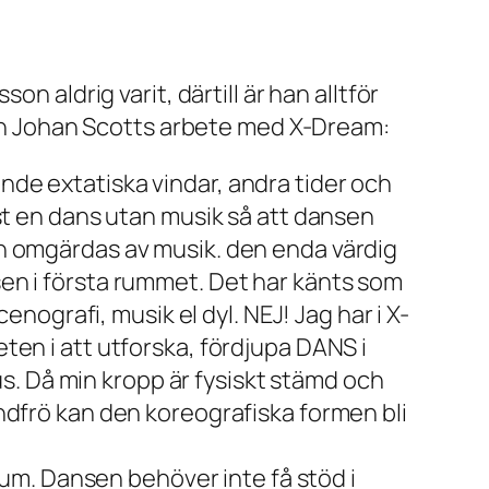
n aldrig varit, därtill är han alltför
ären Johan Scotts arbete med
X-Dream
:
de extatiska vindar, andra tider och
st en dans utan musik så att dansen
en omgärdas av musik. den enda värdig
en i första rummet. Det har känts som
enografi, musik el dyl. NEJ! Jag har i
X-
ten i att utforska, fördjupa DANS i
us. Då min kropp är fysiskt stämd och
ndfrö kan den koreografiska formen bli
rum. Dansen behöver inte få stöd i