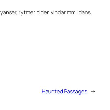
nser, rytmer, tider, vindar mm i dans,
Haunted Passages
→