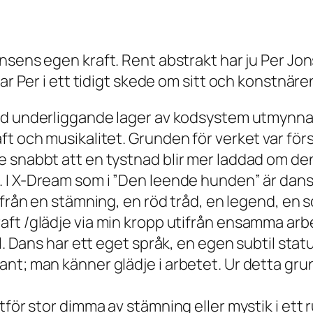
sens egen kraft. Rent abstrakt har ju Per Jonsso
ttar Per i ett tidigt skede om sitt och konstn
med underliggande lager av kodsystem utmynnan
ft och musikalitet. Grunden för verket var för
e snabbt att en tystnad blir mer laddad om d
 I
X-Dream
som i ”Den leende hunden” är dans
ifrån en stämning, en röd tråd, en legend, en sc
ft /glädje via min kropp utifrån ensamma arbe
yl. Dans har ett eget språk, en egen subtil stat
nt; man känner glädje i arbetet. Ur detta gru
tför stor dimma av stämning eller mystik i ett 