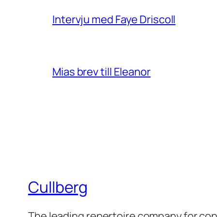
Intervju med Faye Driscoll
Mias brev till Eleanor
Cullberg
The leading repertoire company for c