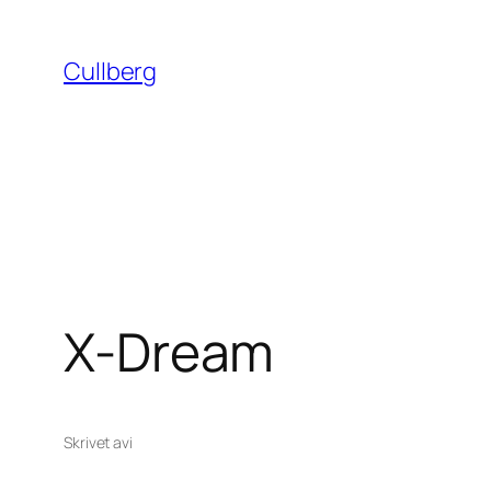
Hoppa
till
Cullberg
innehåll
X-Dream
Skrivet av
i