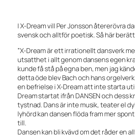
I
X-Dream
vill Per Jonsson återerövra dan
svensk och alltför poetisk. Så här berä
”X-Dream
är ett irrationellt dansverk 
utsatthet i allt genom dansens egen kra
kunde få stå på egna ben, men jag känd
detta öde blev Bach och hans orgelverk.
en befrielse i
X-Dream
att inte starta ut
Dream
startat ifrån DANSEN och dess kra
tystnad. Dans är inte musik, teater el d
lyhörd kan dansen flöda fram mer sponta
till.
Dansen kan bli kvävd om det råder en all