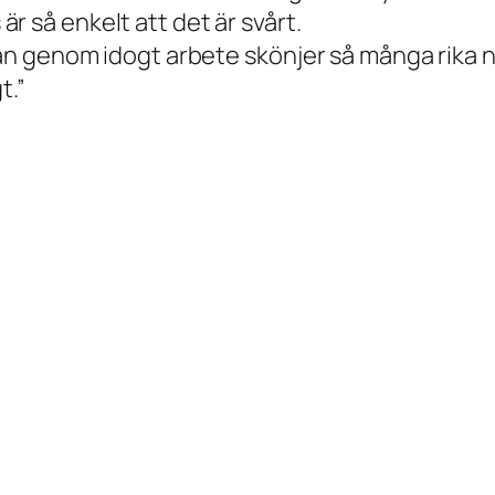
 är så enkelt att det är svårt.
 genom idogt arbete skönjer så många rika nya
t.”