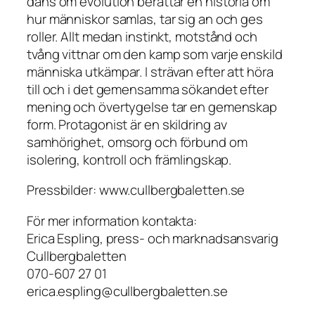
dans om evolution berättar en historia om
hur människor samlas, tar sig an och ges
roller. Allt medan instinkt, motstånd och
tvång vittnar om den kamp som varje enskild
människa utkämpar. I strävan efter att höra
till och i det gemensamma sökandet efter
mening och övertygelse tar en gemenskap
form.
Protagonist
är en skildring av
samhörighet, omsorg och förbund om
isolering, kontroll och främlingskap.
Pressbilder: www.cullbergbaletten.se
För mer information kontakta:
Erica Espling, press- och marknadsansvarig
Cullbergbaletten
070-607 27 01
erica.espling@cullbergbaletten.se