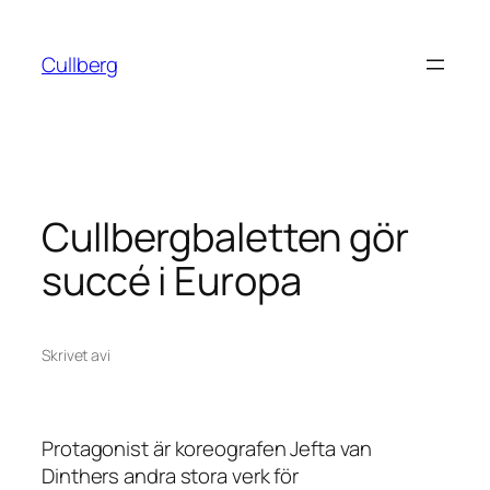
Hoppa
till
Cullberg
innehåll
Cullbergbaletten gör
succé i Europa
Skrivet av
i
Protagonist
är koreografen Jefta van
Dinthers andra stora verk för