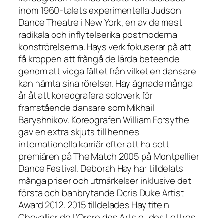
inom 1960-talets experimentella Judson
Dance Theatre i New York, en av de mest
radikala och inflytelserika postmoderna
konströrelserna. Hays verk fokuserar på att
få kroppen att frångå de lärda beteende
genom att vidga fältet från vilket en dansare
kan hämta sina rörelser. Hay ägnade många
år åt att koreografera soloverk för
framstående dansare som Mikhail
Baryshnikov. Koreografen William Forsythe
gav en extra skjuts till hennes
internationella karriär efter att ha sett
premiären på The Match 2005 på Montpellier
Dance Festival. Deborah Hay har tilldelats
många priser och utmärkelser inklusive det
första och banbrytande Doris Duke Artist
Award 2012. 2015 tilldelades Hay titeln
Chevallier de L’Ordre des Arts et des Lettres