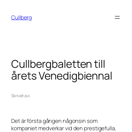
Hoppa
till
Cullberg
innehåll
Cullbergbaletten till
årets Venedigbiennal
Skrivet av
i
Det är första gången någonsin som
kompaniet medverkar vid den prestigefulla,