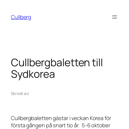
Hoppa
till
Cullberg
innehåll
Cullbergbaletten till
Sydkorea
Skrivet av
i
Cullbergbaletten gästar i veckan Korea för
första gången på snart tio år. 5-6 oktober