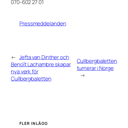
070-602 27 01
Pressmeddelanden
←
Jefta van Dinther och
Cullbergbaletten
Benoît Lachambre skapar
turnerar i Norge
nya verk för
→
Cullbergbaletten
FLER INLÄGG