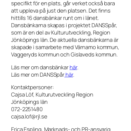
specifikt för en plats, går verket också bara
att uppleva på just den platsen. Det finns
hittills 16 dansbänkar runt om i länet.
Dansbänkarna skapas i projektet DANSSpår,
som är en del av Kulturutveckling, Region
Jönköpings län. De aktuella dansbänkarna är
skapade i samarbete med Värnamo kommun,
Vaggeryds kommun och Gislaveds kommun.
Läs mer om dansbänkar
här
.
Läs mer om DANSSpår
här
.
Kontaktpersoner:
Cajsa Löf, Kulturutveckling Region
Jönköpings län
072-2251480
cajsa.lof@rjl.se
Erica Espling, Marknads- och PR-ansvarig