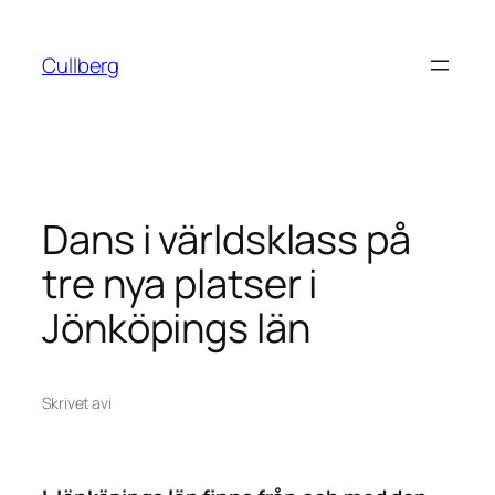
Hoppa
till
Cullberg
innehåll
Dans i världsklass på
tre nya platser i
Jönköpings län
Skrivet av
i