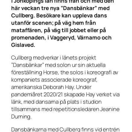
I Jönköpings län finns från och med den
här veckan tre nya ”Dansbänkar” med
Cullberg. Besökare kan uppleva dans
utanför scenen; på väg hem från
mataffären, på väg till jobbet eller på
promenaden, i Vaggeryd, Värnamo och
Gislaved.
Cullberg medverkar i länets projekt
”Dansbänkar” med solon ur sin aktuella
föreställning Horse, the solos i koreografi av
kompaniets associerade koreograf,
amerikanska Deborah Hay. Under
pandemiåret 2020/21 skapade Hay verket via
länk, med dansarna på plats i studion
tillsammans med repetitionsledaren Jeanine
Durning.
Dansbänkarna med Cullberg finns vid entrén