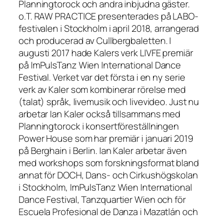
Planningtorock och andra inbjudna gäster.
o.T. RAW PRACTICE presenterades på LABO-
festivalen i Stockholm i april 2018, arrangerad
och producerad av Cullbergbaletten. I
augusti 2017 hade Kalers verk LIVFE premiär
på ImPulsTanz Wien International Dance
Festival. Verket var det första i en ny serie
verk av Kaler som kombinerar rörelse med
(talat) språk, livemusik och livevideo. Just nu
arbetar Ian Kaler också tillsammans med
Planningtorock i konsertföreställningen
Power House som har premiär i januari 2019
på Berghain i Berlin. Ian Kaler arbetar även
med workshops som forskningsformat bland
annat för DOCH, Dans- och Cirkushögskolan
i Stockholm, ImPulsTanz Wien International
Dance Festival, Tanzquartier Wien och för
Escuela Profesional de Danza i Mazatlán och