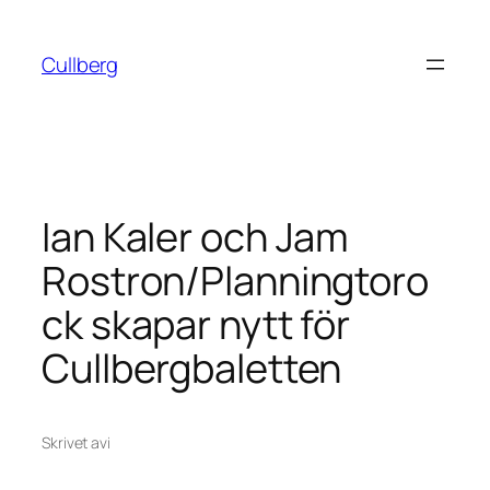
Hoppa
till
Cullberg
innehåll
Ian Kaler och Jam
Rostron/Planningtoro
ck skapar nytt för
Cullbergbaletten
Skrivet av
i