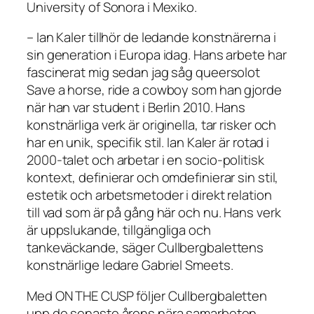
University of Sonora i Mexiko.
– Ian Kaler tillhör de ledande konstnärerna i
sin generation i Europa idag. Hans arbete har
fascinerat mig sedan jag såg queersolot
Save a horse, ride a cowboy som han gjorde
när han var student i Berlin 2010. Hans
konstnärliga verk är originella, tar risker och
har en unik, specifik stil. Ian Kaler är rotad i
2000-talet och arbetar i en socio-politisk
kontext, definierar och omdefinierar sin stil,
estetik och arbetsmetoder i direkt relation
till vad som är på gång här och nu. Hans verk
är uppslukande, tillgängliga och
tankeväckande, säger Cullbergbalettens
konstnärlige ledare Gabriel Smeets.
Med ON THE CUSP följer Cullbergbaletten
upp de senaste årens nära samarbeten