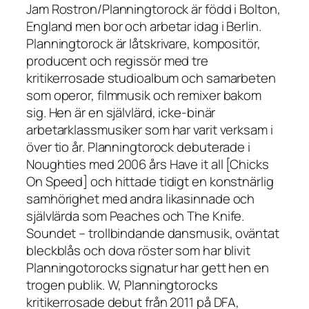
Jam Rostron/Planningtorock är född i Bolton,
England men bor och arbetar idag i Berlin.
Planningtorock är låtskrivare, kompositör,
producent och regissör med tre
kritikerrosade studioalbum och samarbeten
som operor, filmmusik och remixer bakom
sig. Hen är en självlärd, icke-binär
arbetarklassmusiker som har varit verksam i
över tio år. Planningtorock debuterade i
Noughties med 2006 års Have it all [Chicks
On Speed] och hittade tidigt en konstnärlig
samhörighet med andra likasinnade och
självlärda som Peaches och The Knife.
Soundet – trollbindande dansmusik, oväntat
bleckblås och dova röster som har blivit
Planningotorocks signatur har gett hen en
trogen publik. W, Planningtorocks
kritikerrosade debut från 2011 på DFA,