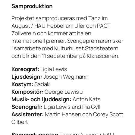
Samproduktion
Projektet samproduceras med Tanz im
August / HAU Hebbel am Ufer och PACT
Zollverein och kommer att ha en
internationell premier. Sverigepremiären sker
i samarbete med Kulturhuset Stadsteatern
och blir den 11 sepetember på Klarascenen.
Koreograf:
Ligia Lewis
Ljusdesign:
Joseph Wegmann
Kostym:
Sadak
Kompositör:
George Lewis Jr
Musik- och ljuddesign:
Anton Kats
Scenografi:
Ligia Lewis and Pia Gyll
Assistenter:
Martin Hansen och Corey Scott
Gilbert
Samproducenter:
Tanz im August / HAU