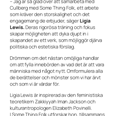
– Jag är så glad över att samarbeta med
Cullberg med
Some Thing Folk
, ett arbete
som kräver den storskalighet och det
engagemang de erbjuder, säger
Ligia
Lewis.
Deras rigorösa träning och fokus
skapar möjligheten att dyka djupt in i
skapandet av ett verk, som möjliggör djärva
politiska och estetiska förslag.
Drömmen om det nästan omöjliga handlar
om att fylla innebörden av vad det är att vara
människa med något nytt. Omformulera alla
de berättelser och mönster som vi har ärvt
och som vi är värdar för.
Ligia Lewis är inspirerad av den feministiska
teoretikern Zakkiyyah Iman Jackson och
kulturantropologen Elizabeth Povinelli.
I
Some Thing Folk
utforskar hon, tillsammans