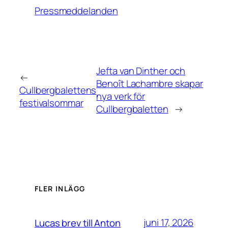
Pressmeddelanden
Jefta van Dinther och
←
Benoît Lachambre skapar
Cullbergbalettens
nya verk för
festivalsommar
Cullbergbaletten
→
FLER INLÄGG
juni 17, 2026
Lucas brev till Anton