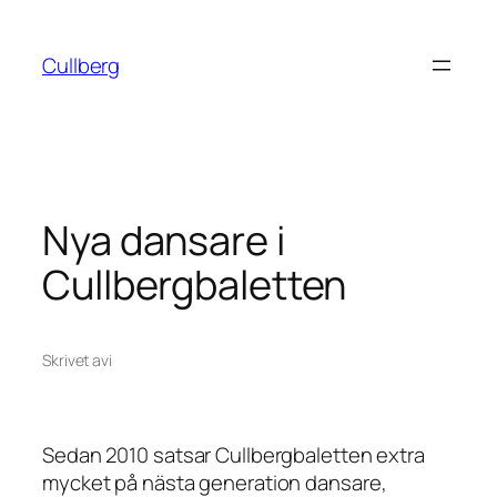
Hoppa
till
Cullberg
innehåll
Nya dansare i
Cullbergbaletten
Skrivet av
i
Sedan 2010 satsar Cullbergbaletten extra
mycket på nästa generation dansare,