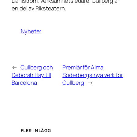
Dahlström, verksamhetsledare. Cullberg är
en del av Riksteatern.
Nyheter
←
Cullberg och
Premiär för Alma
Deborah Hay till
Söderbergs nya verk för
Barcelona
Cullberg
→
FLER INLÄGG