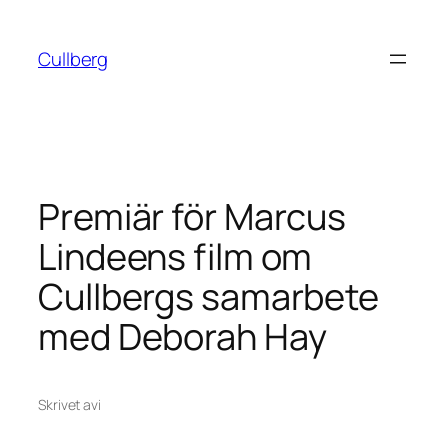
Hoppa
till
Cullberg
innehåll
Premiär för Marcus
Lindeens film om
Cullbergs samarbete
med Deborah Hay
Skrivet av
i