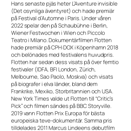
Hans senaste pjäs heter L’Aventure invisible
(Det osynliga äventyret) och hade premiär
på Festival d’Automne i Paris. Under våren
2022 spelar den på Schaubühne i Berlin,
Wiener Festwochen i Wien och Piccolo
Teatro i Milano. Dokumentärfilmen Flotten
hade premiär på CPH:DOX i Köpenhamn 2018
och belönades med festivalens huvudpris.
Flotten har sedan dess visats på över femtio
festivaler (IDFA, BFI London, Zürich,
Melbourne, Sao Paolo, Moskva) och visats
på biografer i elva länder, bland dem
Frankrike, Mexiko, Storbritannien och USA.
New York Times valde ut Flotten till “Critic’s
Pick” och filmen sändes på BBC Storyville.
2019 vann Flotten Prix Europa för bästa
europeiska teve-dokumentär. Samma pris
tilldelades 2011 Marcus Lindeens debutfilm