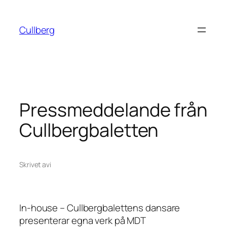
Hoppa
till
Cullberg
innehåll
Pressmeddelande från
Cullbergbaletten
Skrivet av
i
In-house – Cullbergbalettens dansare
presenterar egna verk på MDT