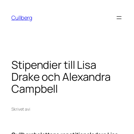
Hoppa
till
Cullberg
innehåll
Stipendier till Lisa
Drake och Alexandra
Campbell
Skrivet av
i