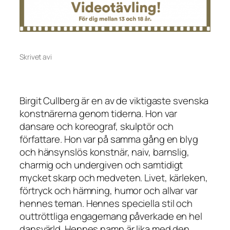
Skrivet av
i
Birgit Cullberg är en av de viktigaste svenska
konstnärerna genom tiderna. Hon var
dansare och koreograf, skulptör och
författare. Hon var på samma gång en blyg
och hänsynslös konstnär, naiv, barnslig,
charmig och undergiven och samtidigt
mycket skarp och medveten. Livet, kärleken,
förtryck och hämning, humor och allvar var
hennes teman. Hennes speciella stil och
outtröttliga engagemang påverkade en hel
dansvärld. Hennes namn är lika med den