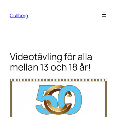
Hoppa
till
Cullberg
innehåll
Videotävling för alla
mellan 13 och 18 år!