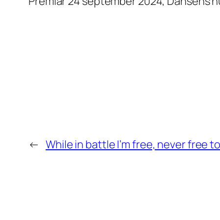
Premiär 24 september 2024, Dansens h
←
While in battle I’m free, never free to