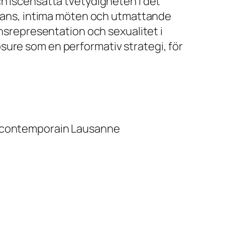
ch iscensatta tvetydigheten i det
i dans, intima möten och utmattande
önsrepresentation och sexualitet i
sure som en performativ strategi, för
ue contemporain Lausanne