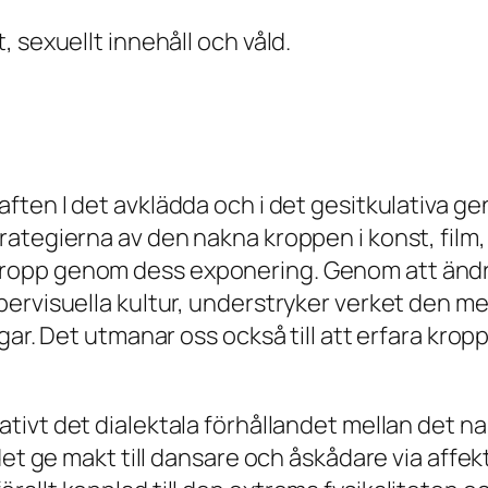
 sexuellt innehåll och våld.
ften I det avklädda och i det gesitkulativa gen
ategierna av den nakna kroppen i konst, film, 
ropp genom dess exponering. Genom att ändr
pervisuella kultur, understryker verket den m
gar. Det utmanar oss också till att erfara kr
tivt det dialektala förhållandet mellan det n
et ge makt till dansare och åskådare via affekt