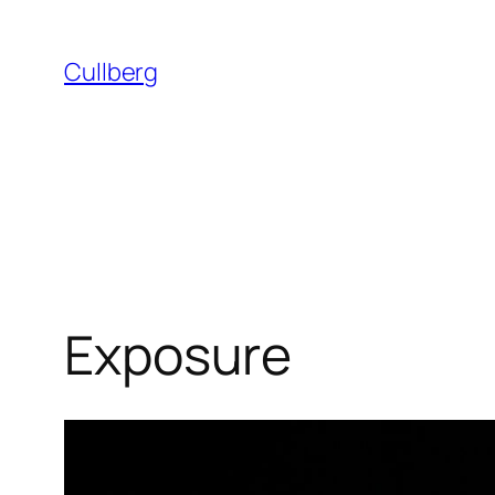
Hoppa
till
Cullberg
innehåll
Exposure