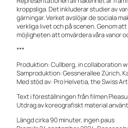
Representationen av nakenhet är framför
kroppsliga. Det inkluderar studier av v
gärningar. Verket avslöjar de sociala ma
verkliga livet och på scenen. Genom at
möjligheten att omvärdera våra vanor o
***
Produktion: Cullberg, in collaboration wi
Samproduktion: Gessnerallee Zürich, K
Med stöd av: Pro Helvetia, the Swiss Art
Text i föreställningen från filmen Pleasu
Utdrag av koreografiskt material använt
Längd cirka 90 minuter, ingen paus