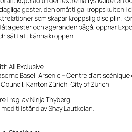
allt kopplad till den extrema fysikaliteten o
ardagliga gester, den omåttliga kroppskulten 
ktrelationer som skapar kroppslig disciplin, k
t låta gester och ageranden pågå, öppnar Expo
ch sätt att känna kroppen.
th All Exclusive
aserne Basel, Arsenic – Centre d’art scéniq
 Council, Kanton Zürich, City of Zürich
re i regi av Ninja Thyberg
 med tillstånd av Shay Lautkolan.