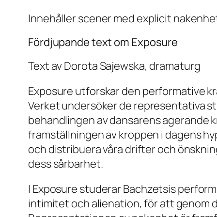
Innehåller scener med explicit nakenhet,
Fördjupande text om Exposure
Text av Dorota Sajewska, dramaturg
Exposure
utforskar den performative kra
Verket undersöker de representativa str
behandlingen av dansarens agerande k
framställningen av kroppen i dagens hy
och distribuera våra drifter och önsknin
dess sårbarhet.
I
Exposure
studerar Bachzetsis performa
intimitet och alienation, för att genom d