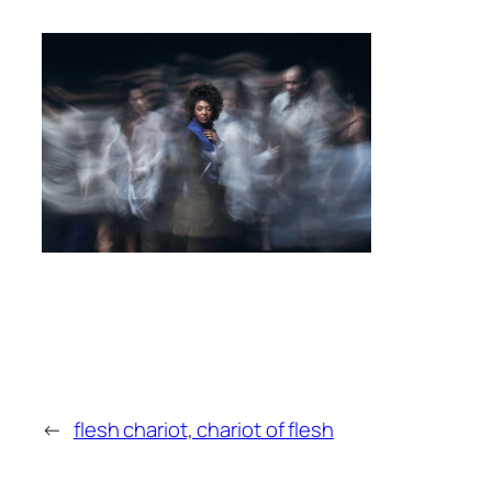
←
flesh chariot, chariot of flesh