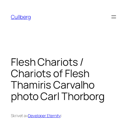
Hoppa
till
Cullberg
innehåll
Flesh Chariots /
Chariots of Flesh
Thamiris Carvalho
photo Carl Thorborg
Skrivet av
Developer Eternity
i