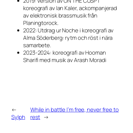
2019: Version av
ON THE CUSP
i
koreografi av Ian Kaler, ackompanjerad
av elektronisk brassmusik från
Planingtorock.
2022: Utdrag ur
Noche
i koreografi av
Alma Söderberg: rytm och röst i nära
samarbete.
2023-2024: koreografi av Hooman
Sharifi med musik av Arash Moradi
←
While in battle I’m free, never free to
Sylph
rest
→