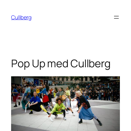
Hoppa
till
Cullberg
innehåll
Pop Up med Cullberg