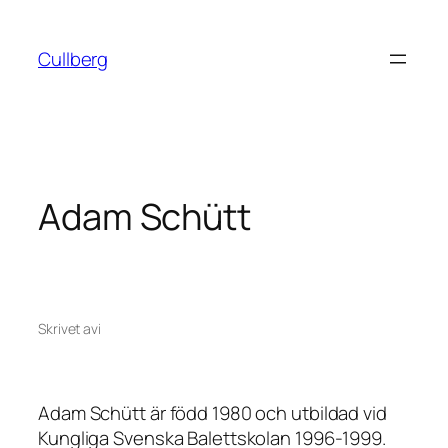
Hoppa
till
Cullberg
innehåll
Adam Schütt
Skrivet av
i
Adam Schütt är född 1980 och utbildad vid
Kungliga Svenska Balettskolan 1996-1999.