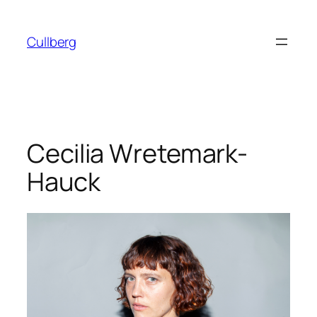
Hoppa
till
Cullberg
innehåll
Cecilia Wretemark-
Hauck