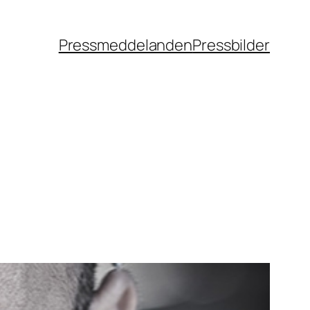
Pressmeddelanden
Pressbilder