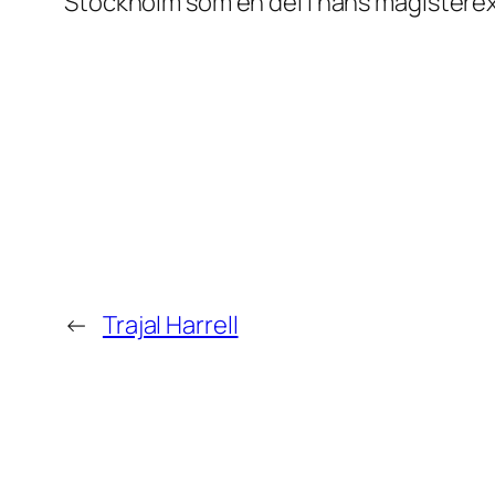
Stockholm som en del i hans magisterex
←
Trajal Harrell