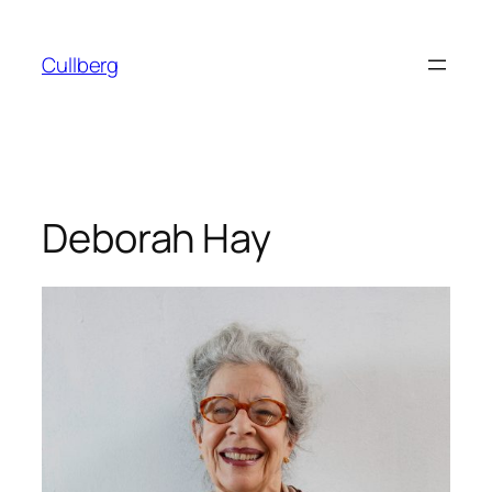
Hoppa
till
Cullberg
innehåll
Deborah Hay