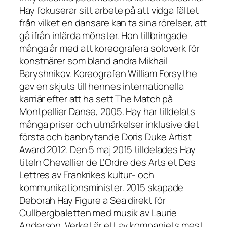
Hay fokuserar sitt arbete på att vidga fältet
från vilket en dansare kan ta sina rörelser, att
gå ifrån inlärda mönster. Hon tillbringade
många år med att koreografera soloverk för
konstnärer som bland andra Mikhail
Baryshnikov. Koreografen William Forsythe
gav en skjuts till hennes internationella
karriär efter att ha sett The Match på
Montpellier Danse, 2005. Hay har tilldelats
många priser och utmärkelser inklusive det
första och banbrytande Doris Duke Artist
Award 2012. Den 5 maj 2015 tilldelades Hay
titeln Chevallier de L’Ordre des Arts et Des
Lettres av Frankrikes kultur- och
kommunikationsminister. 2015 skapade
Deborah Hay Figure a Sea direkt för
Cullbergbaletten med musik av Laurie
Anderson. Verket är ett av kompaniets mest