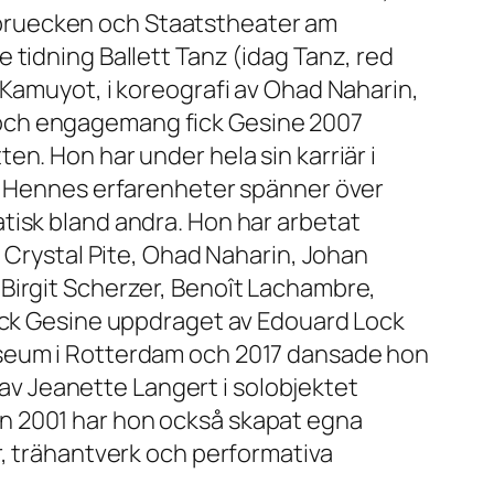
bruecken och Staatstheater am
 tidning Ballett Tanz (idag Tanz, red
 Kamuyot, i koreografi av Ohad Naharin,
 och engagemang fick Gesine 2007
n. Hon har under hela sin karriär i
n. Hennes erfarenheter spänner över
tisk bland andra. Hon har arbetat
, Crystal Pite, Ohad Naharin, Johan
Birgit Scherzer, Benoît Lachambre,
fick Gesine uppdraget av Edouard Lock
useum i Rotterdam och 2017 dansade hon
n av Jeanette Langert i solobjektet
n 2001 har hon också skapat egna
r, trähantverk och performativa