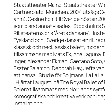
Staatstheater Mainz, Staatstheater W
Gärtnerplatz, München. 2004 utsågs Gesi
anm). Gesine kom till Sverige hösten 20
som bland annat visades i Stockholms 
Riksteaterns pris ”Årets dansare”. Höst
Tyskland och i Sverige dansat en rik r
klassisk och neoklassisk balett, moder
tillsammans med Mats Ek, Ana Laguna, Be
Inger, Alexander Ekman, Gaetano Soto, 
Eszter Salamon, Deborah Hay, Jefta van
att dansa i Studie för Boijmans, La L
i Hjärtat i augusti på The Royal Ballet 
Bolero tillsammans med Norrlands symf
koreografiska och kreativa verk och ida
installationer.