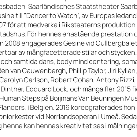
iesbaden, Saarländisches Staatstheater Saar
ne till ”Dancer to Watch”, av Europas ledande
07 för att medverka i Riksteaterns produktion
Stadshus. För hennes enastående prestation
en 2008 engagerades Gesine vid Cullbergbalette
epertoar av mångfacetterade stilar och stycke
n och samtida dans, body mind centering, soma
n van Cauwenbergh, Phillip Taylor, Jirí Kylián
Carolyn Carlson, Robert Cohan, Antony Rizzi, 
 Dinther, Edouard Lock, och många fler. 2015 
a La Human Steps på Boijmans Van Beuningen M
of Flanders, i Belgien. 2016 koreograferades ho
oniorkester vid Norrlandsoperan i Umeå. Seda
g henne kan hennes kreativitet ses i målninga