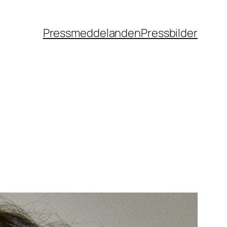
Pressmeddelanden
Pressbilder