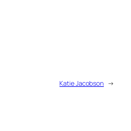
Katie Jacobson
→