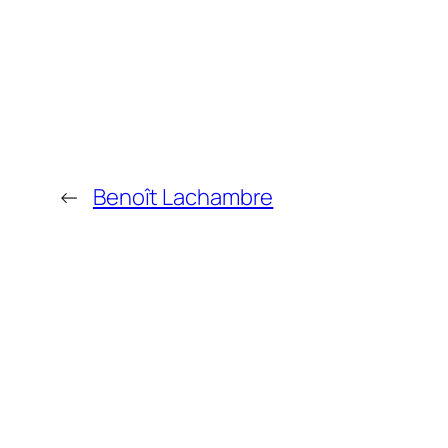
←
Benoît Lachambre