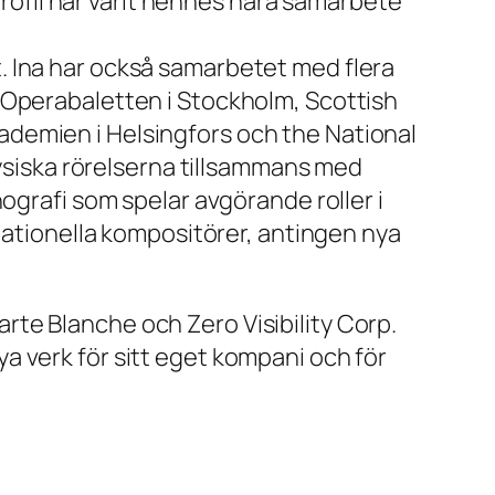
 profil har varit hennes nära samarbete
. Ina har också samarbetet med flera
 Operabaletten i Stockholm, Scottish
demien i Helsingfors och the National
fysiska rörelserna tillsammans med
ografi som spelar avgörande rol­ler i
rnationella kompositörer, antingen nya
te Blanche och Zero Visibility Corp.
a verk för sitt eget kompani och för