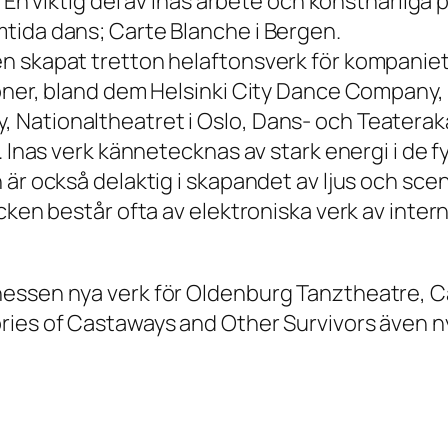
. En viktig del av Inas arbete och konstnärliga
tida dans; Carte Blanche i Bergen.
n skapat tretton helaftonsverk för kompaniet
ioner, bland dem Helsinki City Dance Company,
Nationaltheatret i Oslo, Dans- och Teateraka
. Inas verk kännetecknas av stark energi i de 
är också delaktig i skapandet av ljus och scen
ycken består ofta av elektroniska verk av inte
essen nya verk för Oldenburg Tanztheatre, Car
ies of Castaways and Other Survivors även ny