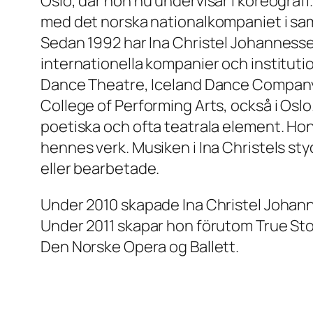
Oslo, där hon nu undervisar i koreografi
med det norska nationalkompaniet i sam
Sedan 1992 har Ina Christel Johannesse
internationella kompanier och institut
Dance Theatre, Iceland Dance Company, 
College of Performing Arts, också i Oslo
poetiska och ofta teatrala element. Hon 
hennes verk. Musiken i Ina Christels st
eller bearbetade.
Under 2010 skapade Ina Christel Johann
Under 2011 skapar hon förutom True Stor
Den Norske Opera og Ballett.