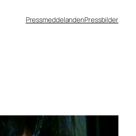
Pressmeddelanden
Pressbilder