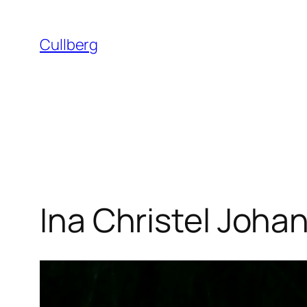
Hoppa
till
Cullberg
innehåll
Ina Christel Joh