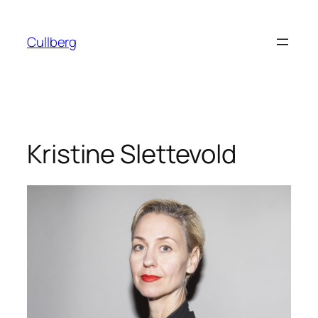
Hoppa
till
Cullberg
innehåll
Kristine Slettevold