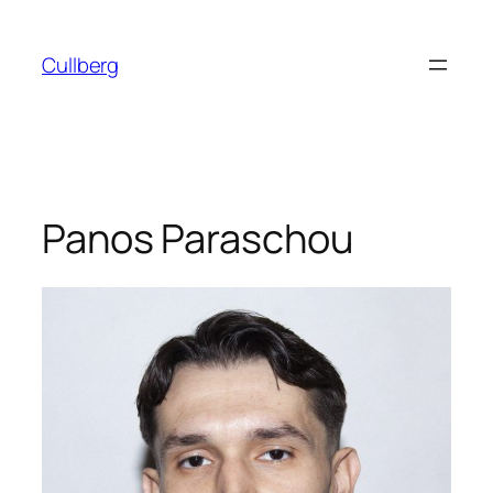
Hoppa
till
Cullberg
innehåll
Panos Paraschou