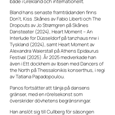
både i Grekland och internationellt.
Bland hans senaste framträdanden finns
Don’t, Kiss .Skånes
av Fabio Liberti och
The
Dropouts
av Jo Strømgren på Skånes
Dansteater (2024),
Heart Moment – An
Interlude for Düsseldorf
på tanzhaus nrw i
Tyskland (2024), samt
Heart Moment
av
Alexandra Waierstall på Athens Epidaurus
Festival (2025). År 2025 medverkade han
även i
Ett dockhem
av Ibsen med Dancers of
the North på Thessalonikis konserthus, i regi
av Tatiana Papadopoulou.
Panos fortsätter att tänja på dansens
gränser, med en rörelsekonst som
överskrider dövhetens begränsningar.
Han anslöt sig till Cullberg för säsongen