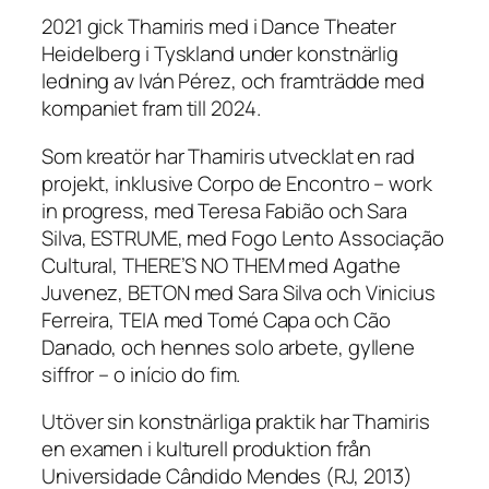
2021 gick Thamiris med i Dance Theater
Heidelberg i Tyskland under konstnärlig
ledning av Iván Pérez, och framträdde med
kompaniet fram till 2024.
Som kreatör har Thamiris utvecklat en rad
projekt, inklusive
Corpo de Encontro
– work
in progress, med Teresa Fabião och Sara
Silva,
ESTRUME
, med Fogo Lento Associação
Cultural,
THERE’S NO THEM
med Agathe
Juvenez,
BETON
med Sara Silva och Vinicius
Ferreira,
TEIA
med Tomé Capa och Cão
Danado, och hennes solo arbete, gyllene
siffror – o início do fim.
Utöver sin konstnärliga praktik har Thamiris
en examen i kulturell produktion från
Universidade Cândido Mendes (RJ, 2013)