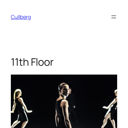
Hoppa
till
Cullberg
innehåll
11th Floor