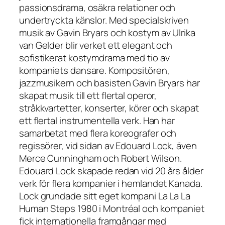
passionsdrama, osäkra relationer och
undertryckta känslor. Med specialskriven
musik av Gavin Bryars och kostym av Ulrika
van Gelder blir verket ett elegant och
sofistikerat kostymdrama med tio av
kompaniets dansare. Kompositören,
jazzmusikern och basisten Gavin Bryars har
skapat musik till ett flertal operor,
stråkkvartetter, konserter, körer och skapat
ett flertal instrumentella verk. Han har
samarbetat med flera koreografer och
regissörer, vid sidan av Edouard Lock, även
Merce Cunningham och Robert Wilson.
Edouard Lock skapade redan vid 20 års ålder
verk för flera kompanier i hemlandet Kanada.
Lock grundade sitt eget kompani La La La
Human Steps 1980 i Montréal och kompaniet
fick internationella framgångar med