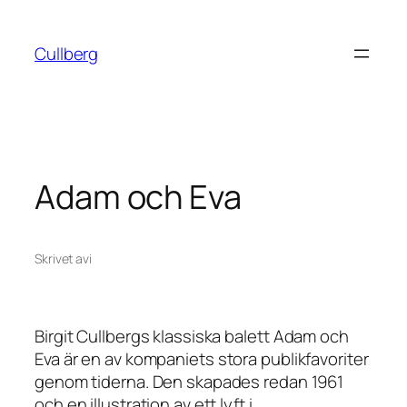
Hoppa
till
Cullberg
innehåll
Adam och Eva
Skrivet av
i
Birgit Cullbergs klassiska balett
Adam och
Eva
är en av kompaniets stora publikfavoriter
genom tiderna. Den skapades redan 1961
och en illustration av ett lyft i