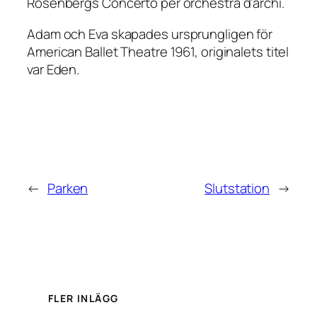
Rosenbergs Concerto per orchestra d’archi.
Adam och Eva
skapades ursprungligen för
American Ballet Theatre 1961, originalets titel
var
Eden
.
←
Parken
Slutstation
→
FLER INLÄGG