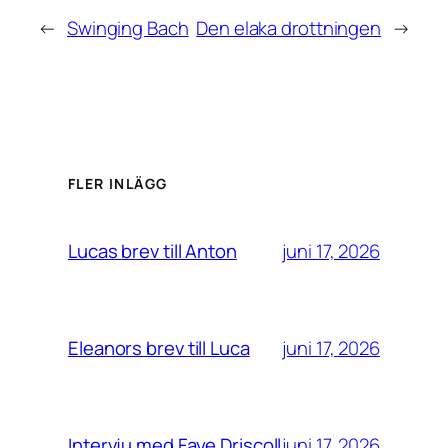
←
Swinging Bach
Den elaka drottningen
→
FLER INLÄGG
juni 17, 2026
Lucas brev till Anton
juni 17, 2026
Eleanors brev till Luca
juni 17, 2026
Intervju med Faye Driscoll