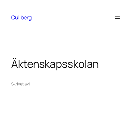
Hoppa
till
Cullberg
innehåll
Äktenskapsskolan
Skrivet av
i