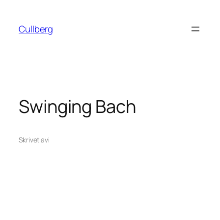
Hoppa
till
Cullberg
innehåll
Swinging Bach
Skrivet av
i