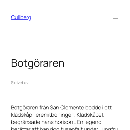
Hoppa
till
Cullberg
innehåll
Botgöraren
Skrivet av
i
Botgöraren från San Clemente bodde i ett
klädskåp i eremitboningen. Klädskåpet
begränsade hans horisont. En legend
berättar att han dog tusenfalt under Jungfru