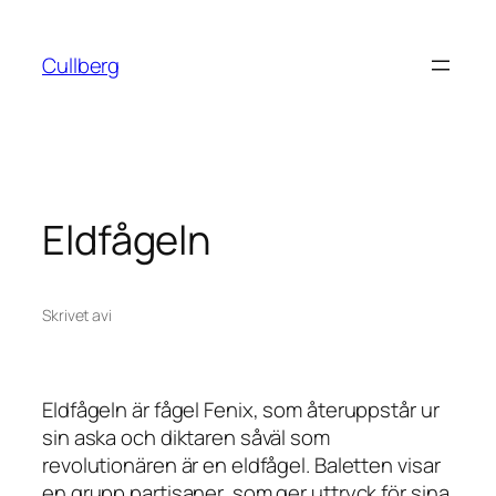
Hoppa
till
Cullberg
innehåll
Eldfågeln
Skrivet av
i
Eldfågeln är fågel Fenix, som återuppstår ur
sin aska och diktaren såväl som
revolutionären är en eldfågel. Baletten visar
en grupp partisaner, som ger uttryck för sina