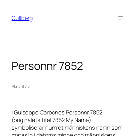
Hoppa
till
Cullberg
innehåll
Personnr 7852
Skrivet av
i
I Guiseppe Carbones
Personnr 7852
(originalets titel
7852 My Name
)
symboliserar numret människans namn som
matas in i datorns minne och människans