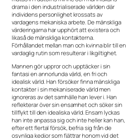
drama i den industrialiserade världen där
individens personlighet krossats av
vardagens mekaniska arbete. De mänskliga
värderingarna har upphört att existera och
likaså de mänskliga kontakterna.
Förhållandet mellan man och kvinna blir till en
vardaglig rutin som resulterar i likgiltighet.
Mannen gör uppror och upptäcker i sin
fantasi en annorlunda värld, en fri och
idealisk värld. Han försöker finna mänskliga
kontakter i sin mekaniserade värld men
ignoreras av det samhälle han lever i. Han
reflekterar över sin ensamhet och söker sin
tillflykt till den idealiska värld. Ensam lyckas
han inte anpassa sig och inte heller kan han,
efter ett flertal försök, befria sig från de
osynliga kedjor som fjättrar honom vid det