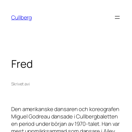
Hoppa
till
Cullberg
innehåll
Fred
Skrivet av
i
Den amerikanske dansaren och koreografen
Miguel Godreau dansade i Cullbergbaletten
en period under början av 1970-talet. Han var
mest uppmärksammad som dansare i Ailey