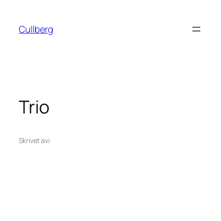
Hoppa
till
Cullberg
innehåll
Trio
Skrivet av
i