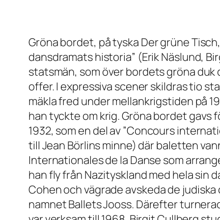
Gröna bordet
, på tyska
Der grüne Tisch
dansdramats historia” (Erik Näslund,
Bir
statsmän, som över bordets gröna duk d
offer. I expressiva scener skildras tio 
mäkla fred under mellankrigstiden på 1930-
han tyckte om krig.
Gröna bordet
gavs f
1932, som en del av ”Concours internati
till Jean Börlins minne) där baletten v
Internationales de la Danse som arrange
han fly från Nazityskland med hela sin 
Cohen och vägrade avskeda de judiska da
namnet Ballets Jooss. Därefter turnerade
var verksam till 1968. Birgit Cullberg s