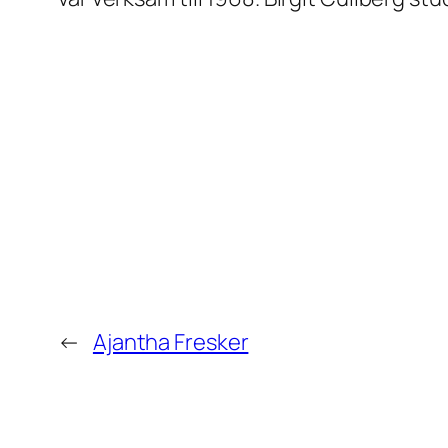
←
Ajantha Fresker