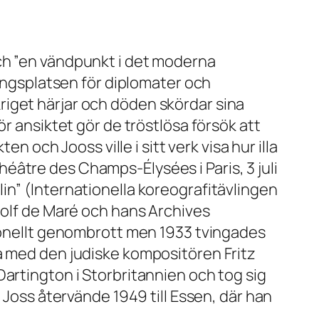
och ”en vändpunkt i det moderna
lingsplatsen för diplomater och
riget härjar och döden skördar sina
r ansiktet gör de tröstlösa försök att
n och Jooss ville i sitt verk visa hur illa
âtre des Champs-Élysées i Paris, 3 juli
in” (Internationella koreografitävlingen
Rolf de Maré och hans Archives
tionellt genombrott men 1933 tvingades
a med den judiske kompositören Fritz
artington i Storbritannien och tog sig
 Joss återvände 1949 till Essen, där han