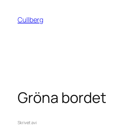
Hoppa
till
Cullberg
innehåll
Gröna bordet
Skrivet av
i