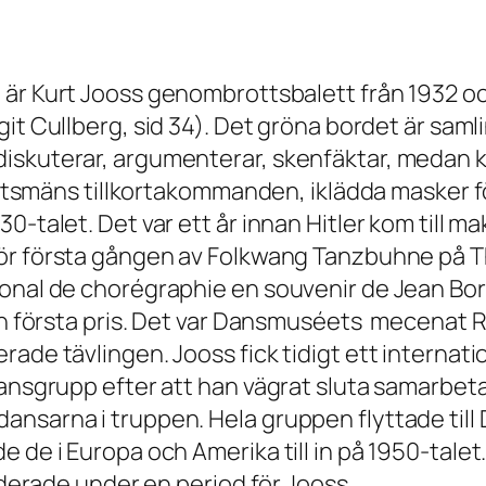
, är Kurt Jooss genombrottsbalett från 1932 
git Cullberg
, sid 34). Det gröna bordet är sam
iskuterar, argumenterar, skenfäktar, medan k
statsmäns tillkortakommanden, iklädda masker fö
talet. Det var ett år innan Hitler kom till makte
ör första gången av Folkwang Tanzbuhne på Thé
onal de chorégraphie en souvenir de Jean Borl
ann första pris. Det var Dansmuséets mecenat 
rade tävlingen. Jooss fick tidigt ett interna
dansgrupp efter att han vägrat sluta samarbet
nsarna i truppen. Hela gruppen flyttade till D
 de i Europa och Amerika till in på 1950-talet.
tuderade under en period för Jooss.