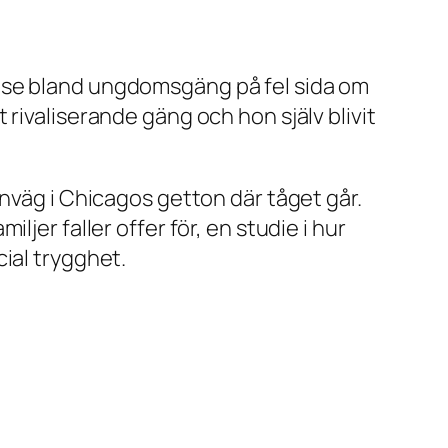
lse bland ungdomsgäng på fel sida om
rivaliserande gäng och hon själv blivit
rnväg i Chicagos getton där tåget går.
jer faller offer för, en studie i hur
ial trygghet.