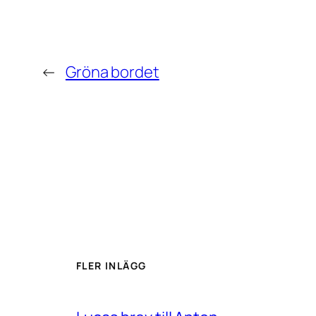
←
Gröna bordet
FLER INLÄGG