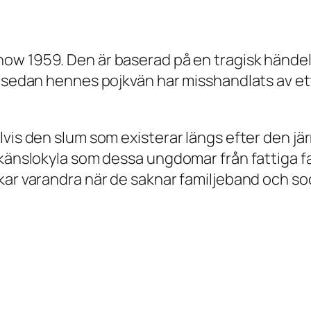
now
1959. Den är baserad på en tragisk hände
 sedan hennes pojkvän har misshandlats av ett 
lvis den slum som existerar längs efter den jä
änslokyla som dessa ungdomar från fattiga famil
kar varandra när de saknar familjeband och soc