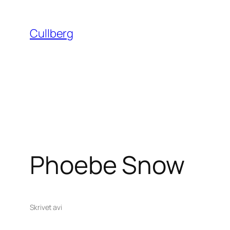
Hoppa
till
Cullberg
innehåll
Phoebe Snow
Skrivet av
i