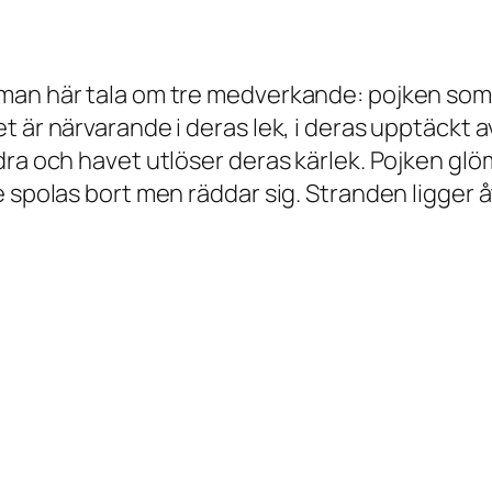
man här tala om tre medverkande: pojken som v
t är närvarande i deras lek, i deras upptäckt 
dra och havet utlöser deras kärlek. Pojken gl
 spolas bort men räddar sig. Stranden ligger å