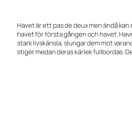
Havet
är ett pas de deux men ändå kan 
havet för första gången och havet. Have
stark livskänsla, slungar dem mot varan
stiger medan deras kärlek fullbordas. De