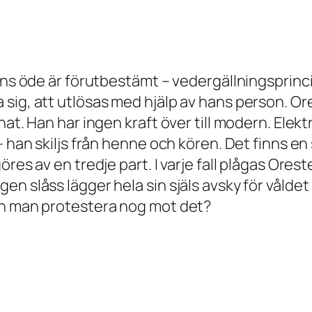
Hans öde är förutbestämt – vedergällningsprinc
 sig, att utlösas med hjälp av hans person. O
hat. Han har ingen kraft över till modern. Ele
– han skiljs från henne och kören. Det finns en
res av en tredje part. I varje fall plågas Orest
n slåss lägger hela sin själs avsky för våldet
an man protestera nog mot det?