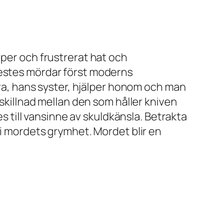
iper och frustrerat hat och
restes mördar först moderns
ktra, hans syster, hjälper honom och man
 skillnad mellan den som håller kniven
es till vansinne av skuldkänsla. Betrakta
 i mordets grymhet. Mordet blir en