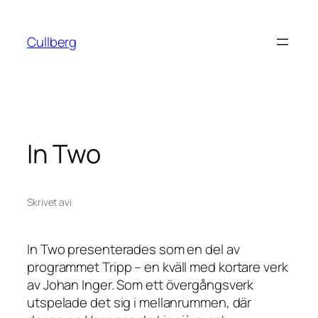
Hoppa
till
Cullberg
innehåll
In Two
Skrivet av
i
In Two presenterades som en del av
programmet
Tripp
– en kväll med kortare verk
av Johan Inger. Som ett övergångsverk
utspelade det sig i mellanrummen, där