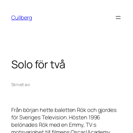
Hoppa
till
Cullberg
innehåll
Solo för två
Skrivet av
i
Från början hette baletten
Rök
och gjordes
för Sveriges Television. Hösten 1996
belönades
Rök
med en Emmy, TV:s
motsvarighet till filmens Oscar/Academy