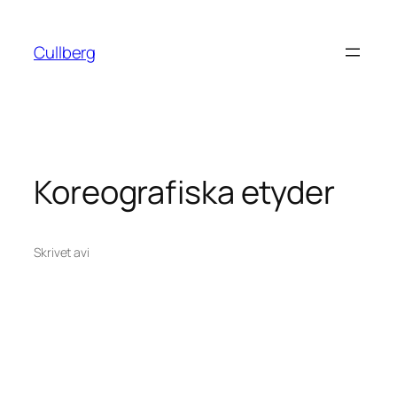
Hoppa
till
Cullberg
innehåll
Koreografiska etyder
Skrivet av
i