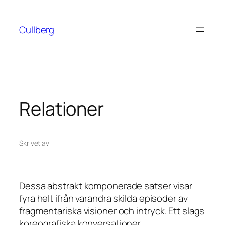
Hoppa
till
Cullberg
innehåll
Relationer
Skrivet av
i
Dessa abstrakt komponerade satser visar
fyra helt ifrån varandra skilda episoder av
fragmentariska visioner och intryck. Ett slags
koreografiska konversationer.