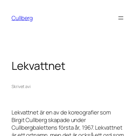
Hoppa
till
Cullberg
innehåll
Lekvattnet
Skrivet av
i
Lekvattnet
är en av de koreografier som
Birgit Cullberg skapade under
Cullbergbalettens första år, 1967. Lekvattnet
är ett ortnamn, men det är också ett ord som