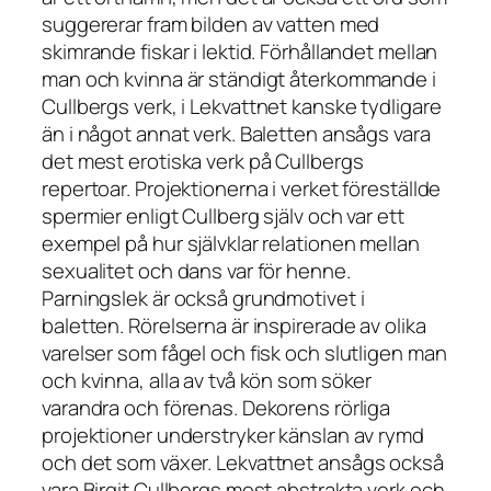
suggererar fram bilden av vatten med
skimrande fiskar i lektid. Förhållandet mellan
man och kvinna är ständigt återkommande i
Cullbergs verk, i
Lekvattnet
kanske tydligare
än i något annat verk. Baletten ansågs vara
det mest erotiska verk på Cullbergs
repertoar. Projektionerna i verket föreställde
spermier enligt Cullberg själv och var ett
exempel på hur självklar relationen mellan
sexualitet och dans var för henne.
Parningslek är också grundmotivet i
baletten. Rörelserna är inspirerade av olika
varelser som fågel och fisk och slutligen man
och kvinna, alla av två kön som söker
varandra och förenas. Dekorens rörliga
projektioner understryker känslan av rymd
och det som växer.
Lekvattnet
ansågs också
vara Birgit Cullbergs mest abstrakta verk och