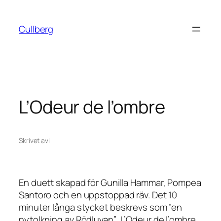
Hoppa
till
Cullberg
innehåll
L’Odeur de l’ombre
Skrivet av
i
En duett skapad för Gunilla Hammar, Pompea
Santoro och en uppstoppad räv. Det 10
minuter långa stycket beskrevs som ”en
nytolkning av
Rödluvan
”.
L’Odeur de l’ombre