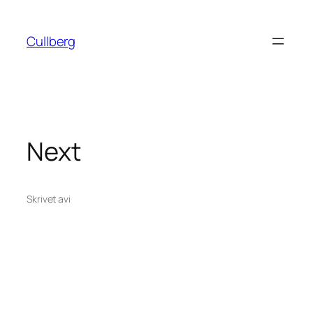
Hoppa
till
Cullberg
innehåll
Next
Skrivet av
i