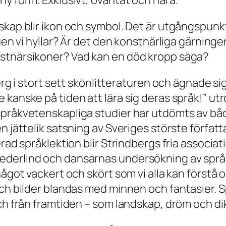
ny form. Exklusivt, oväntat och nära.
skap blir ikon och symbol. Det är utgångspunkt
igen vi hyllar? Är det den konstnärliga gärning
nstnärsikoner? Vad kan en död kropp säga?
berg i stort sett skönlitteraturen och ägnade s
kanske på tiden att lära sig deras språk!” utro
språkvetenskapliga studier har utdömts av bå
n jättelik satsning av Sveriges störste förfat
serad språklektion blir Strindbergs fria assoc
derlind och dansarnas undersökning av språke
 något vackert och skört som vi alla kan förs
och bilder blandas med minnen och fantasier. 
ch från framtiden – som landskap, dröm och dik