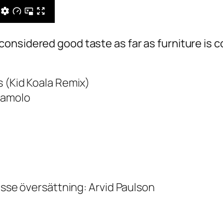
onsidered good taste as far as furniture is 
s (Kid Koala Remix)
Zamolo
osse översättning: Arvid Paulson