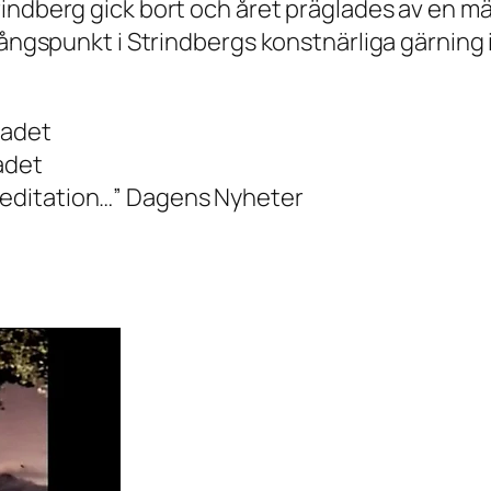
indberg gick bort och året präglades av en mä
tgångspunkt i Strindbergs konstnärliga gärnin
ladet
adet
editation…” Dagens Nyheter