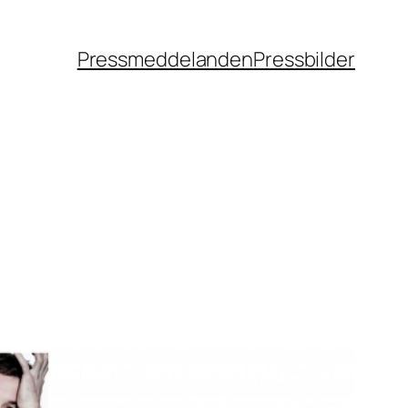
Pressmeddelanden
Pressbilder