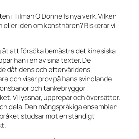
en i Tilman O’Donnells nya verk. Vilken
en eller idén om konstnären? Riskerar vi
ig åt att försöka bemästra det kinesiska
par han i en av sina texter. De
de dåtidens och eftervärldens
tare och visar prov på hans svindlande
iationsbanor och tankebryggor
t. Vi lyssnar, upprepar och översätter.
tå och dela. Den mångspråkiga ensemblen
Språket studsar mot en ständigt
t.