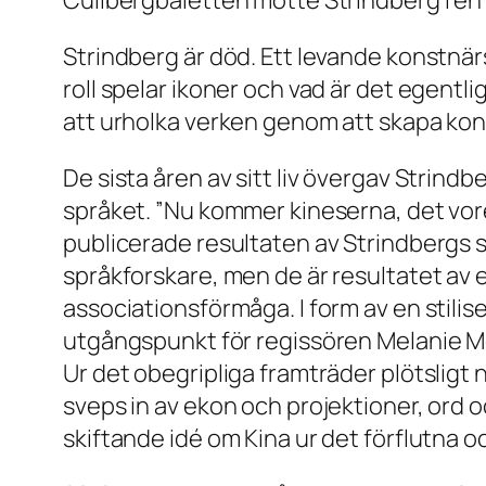
Cullbergbaletten mötte Strindberg i en 
Strindberg är död. Ett levande konstnär
roll spelar ikoner och vad är det egentl
att urholka verken genom att skapa ko
De sista åren av sitt liv övergav Strind
språket. ”Nu kommer kineserna, det vore 
publicerade resultaten av Strindbergs 
språkforskare, men de är resultatet av e
associationsförmåga. I form av en stili
utgångspunkt för regissören Melanie Me
Ur det obegripliga framträder plötsligt
sveps in av ekon och projektioner, ord 
skiftande idé om Kina ur det förflutna o