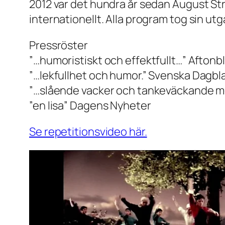
2012 var det hundra år sedan August Str
internationellt. Alla program tog sin u
Pressröster
”…humoristiskt och effektfullt…” Aftonb
”…lekfullhet och humor.” Svenska Dagbl
”…slående vacker och tankeväckande m
”en lisa” Dagens Nyheter
Se repetitionsvideo här.