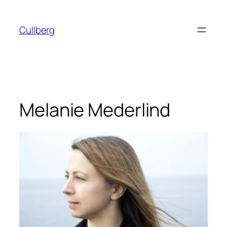
Hoppa
till
Cullberg
innehåll
Melanie Mederlind