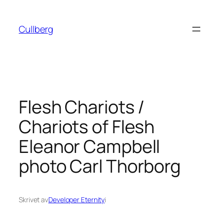
Hoppa
till
Cullberg
innehåll
Flesh Chariots /
Chariots of Flesh
Eleanor Campbell
photo Carl Thorborg
Skrivet av
Developer Eternity
i