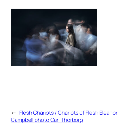
←
Flesh Chariots / Chariots of Flesh Eleanor
Campbell photo Carl Thorborg