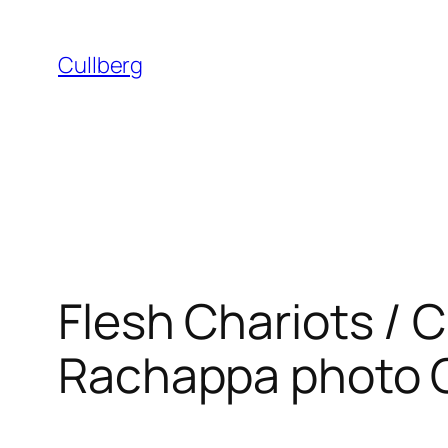
Hoppa
till
Cullberg
innehåll
Flesh Chariots / C
Rachappa photo C