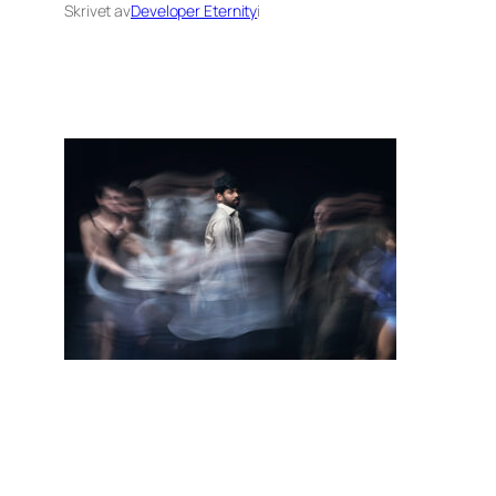
Skrivet av
Developer Eternity
i